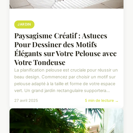
JARDIN
Paysagisme Créatif : Astuces
Pour Dessiner des Motifs
Élégants sur Votre Pelouse avec
Votre Tondeuse
La planification pelouse est cruciale pour réussir un
beau design. Commencez par choisir un motif sur
pelouse adapté à la taille et forme de votre espace
vert. Un grand jardin rectangulaire supportera...
27 avril 2025
5 min de lecture →