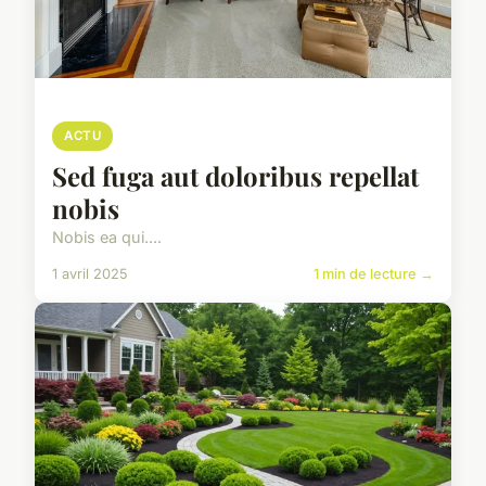
ACTU
Sed fuga aut doloribus repellat
nobis
Nobis ea qui....
1 avril 2025
1 min de lecture →