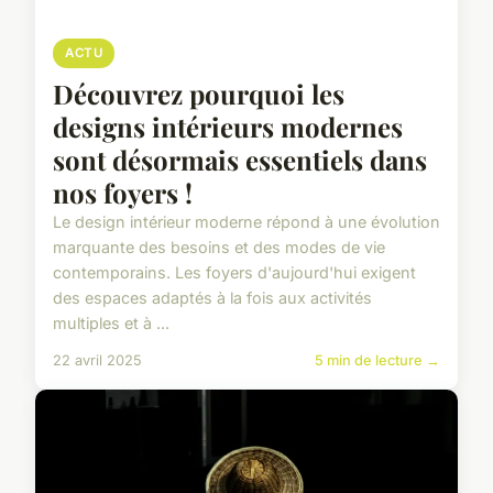
ACTU
Découvrez pourquoi les
designs intérieurs modernes
sont désormais essentiels dans
nos foyers !
Le design intérieur moderne répond à une évolution
marquante des besoins et des modes de vie
contemporains. Les foyers d'aujourd'hui exigent
des espaces adaptés à la fois aux activités
multiples et à ...
22 avril 2025
5 min de lecture →